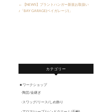
←
【NEWS】プラントハンガー新規お取扱い
♪「BAY GARAGE(ベイガレージ)」
カテゴリー
■ ワークショップ
-陶芸/金継ぎ
-スワッグ/リース/しめ飾り
-アロマ/ハーブ (ハンドクリーム/石鹸)