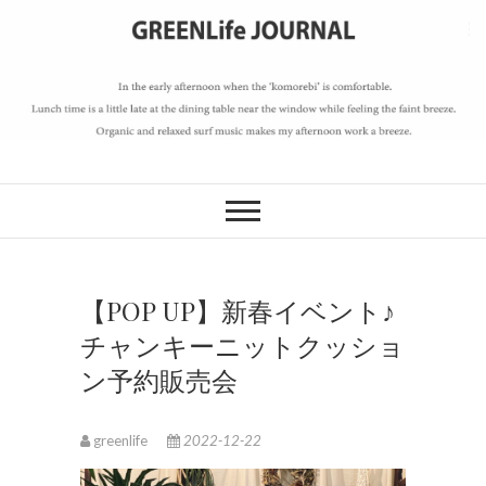
S
k
i
p
t
o
GREENLife
c
o
JOURNAL
n
t
e
【POP UP】新春イベント♪
n
チャンキーニットクッショ
t
ン予約販売会
greenlife
2022-12-22