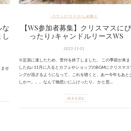
-スワッグ/リース/しめ飾り
ルな
【WS参加者募集】クリスマスに
まし
ったり♪キャンドルリースWS
2023-11-01
※定員に達したため、受付を終了しました。 この季節が来ま
したね♪ 11月に入るとカフェやショップのBGMにクリスマス
りませ
ングが混ざるようになって、これを聴くと、あー今年もあと
しかー。。。なんて物思いにふけったり。 かと思…
続きを読む