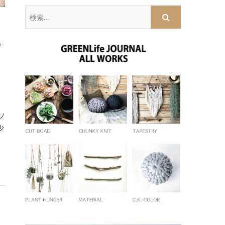
検
索
…
ぴ
ソ
少