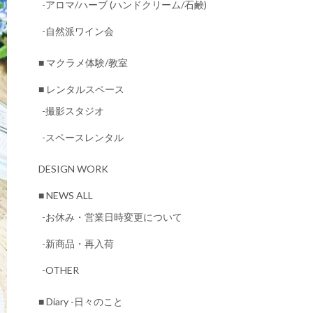
-アロマ/ハーブ (ハンドクリーム/石鹸)
-自然派ワイン会
■ マクラメ体験/教室
■ レンタルスペース
-撮影スタジオ
-スペースレンタル
DESIGN WORK
■ NEWS ALL
-お休み・営業日時変更について
-新商品・再入荷
-OTHER
■ Diary -日々のこと