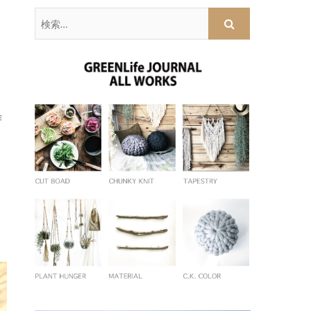
検
索
…
作
ま