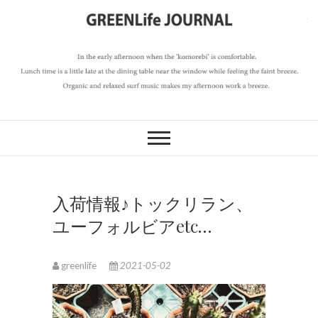
S
k
i
p
t
o
GREENLife
c
o
JOURNAL
n
t
e
入荷情報♪トックリラン、
n
ユーフォルビアetc…
t
greenlife
2021-05-02