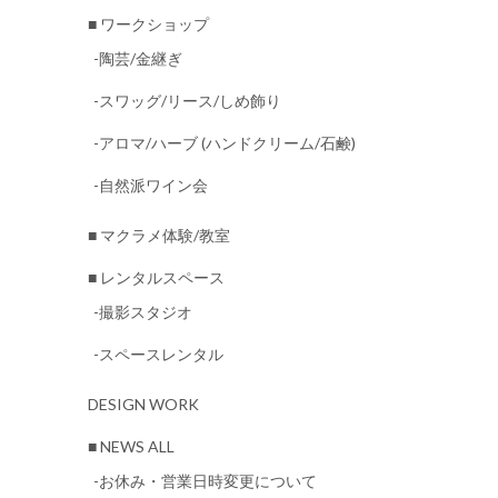
■ ワークショップ
-陶芸/金継ぎ
-スワッグ/リース/しめ飾り
-アロマ/ハーブ (ハンドクリーム/石鹸)
-自然派ワイン会
■ マクラメ体験/教室
■ レンタルスペース
-撮影スタジオ
-スペースレンタル
DESIGN WORK
■ NEWS ALL
-お休み・営業日時変更について