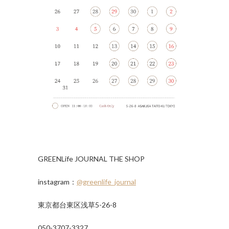
GREENLife JOURNAL THE SHOP
instagram：
@greenlife_journal
東京都台東区浅草5-26-8
050-3707-3327